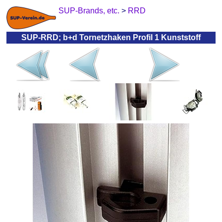
SUP-Brands, etc.
>
RRD
SUP-RRD; b+d Tornetzhaken Profil 1 Kunststoff