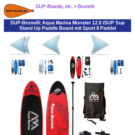
SUP-Brands, etc.
>
Brunelli
SUP-Brunelli; Aqua Marina Monster 12.0 iSUP Sup
Stand Up Paddle Board mit Sport II Paddel